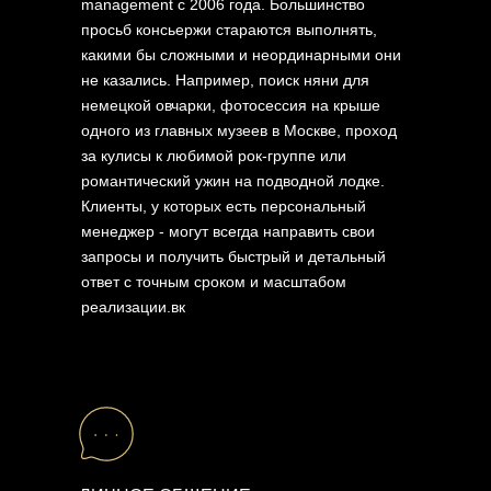
ОТПРАВИТЬ
management с 2006 года. Большинство
просьб консьержи стараются выполнять,
какими бы сложными и неординарными они
Нажимая на кнопку, вы даете согласие на обработку
не казались. Например, поиск няни для
персональных данных и соглашаетесь c политикой
конфиденциальности
немецкой овчарки, фотосессия на крыше
одного из главных музеев в Москве, проход
за кулисы к любимой рок-группе или
Salmon
.
романтический ужин на подводной лодке.
Клиенты, у которых есть персональный
менеджер - могут всегда направить свои
slmnsrrbk@gmail.com
запросы и получить быстрый и детальный
ответ с точным сроком и масштабом
+7 (961) 217-06-54
реализации.вк
TG
IG
VK
BH
TILDA EXPERTS