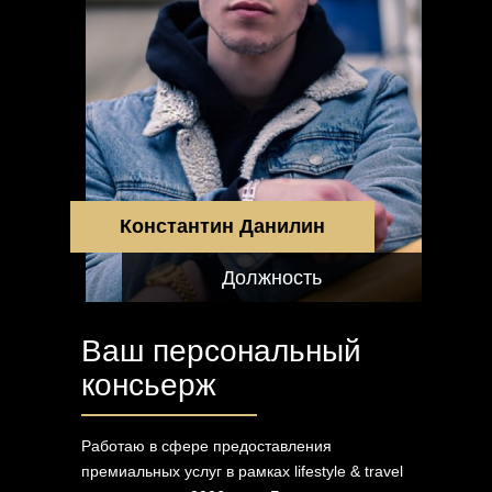
На связи
Константин Данилин
24/7
Должность
Ваш персональный
Ваш телефон
консьерж
Ваш ник в телеге
Работаю в сфере предоставления
премиальных услуг в рамках lifestyle & travel