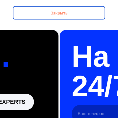
Закрыть
На с
24/7
ERTS
Ваш телефон
Ваш ник в телеге