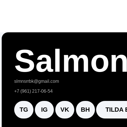
Salmon
.
slmnsrrbk@gmail.com
+7 (961) 217-06-54
TG
IG
VK
BH
TILDA EXP