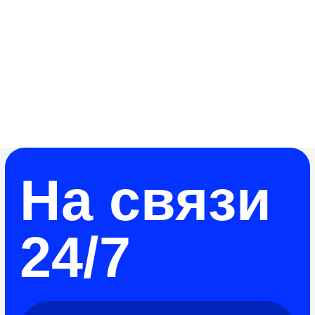
Нажимая на кнопку, вы даете согласие на обработку
персональных данных и соглашаетесь c политикой
конфиденциальности
Salmon
.
slmnsrrbk@gmail.com
+7 (961) 217-06-54
TG
IG
VK
BH
TILDA EXPERTS
Политика конфиденциальности