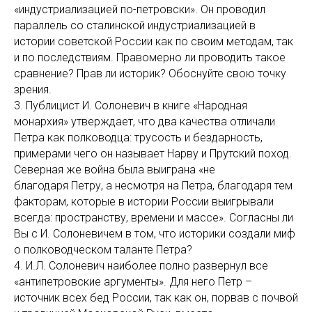
«индустриализацией по-петровски». Он проводил
параллель со сталинской индустриализацией в
истории советской России как по своим методам, так
и по последствиям. Правомерно ли проводить такое
сравнение? Прав ли историк? Обоснуйте свою точку
зрения.
3. Публицист И. Солоневич в книге «Народная
монархия» утверждает, что два качества отличали
Петра как полководца: трусость и бездарность,
примерами чего он называет Нарву и Прутский поход.
Северная же война была выиграна «не
благодаря Петру, а несмотря на Петра, благодаря тем
факторам, которые в истории России выигрывали
всегда: пространству, времени и массе». Согласны ли
Вы с И. Солоневичем в том, что историки создали миф
о полководческом таланте Петра?
4. И.Л. Солоневич наиболее полно развернул все
«антипетровские аргументы». Для него Петр –
источник всех бед России, так как он, порвав с почвой