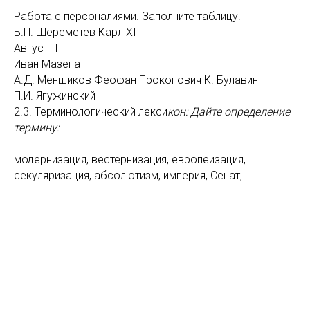
Работа с персоналиями. Заполните таблицу.
Б.П. Шереметев Карл XII
Август II
Иван Мазепа
А.Д. Меншиков Феофан Прокопович К. Булавин
П.И. Ягужинский
2.3. Терминологический лекси
кон: Дайте определение
термину:
модернизация, вестернизация, европеизация,
секуляризация, абсолютизм, империя, Сенат,