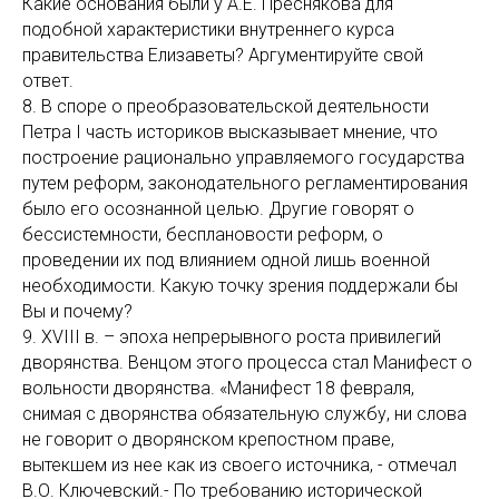
Какие основания были у А.Е. Преснякова для
подобной характеристики внутреннего курса
правительства Елизаветы? Аргументируйте свой
ответ.
8. В споре о преобразовательской деятельности
Петра I часть историков высказывает мнение, что
построение рационально управляемого государства
путем реформ, законодательного регламентирования
было его осознанной целью. Другие говорят о
бессистемности, бесплановости реформ, о
проведении их под влиянием одной лишь военной
необходимости. Какую точку зрения поддержали бы
Вы и почему?
9. XVIII в. – эпоха непрерывного роста привилегий
дворянства. Венцом этого процесса стал Манифест о
вольности дворянства. «Манифест 18 февраля,
снимая с дворянства обязательную службу, ни слова
не говорит о дворянском крепостном праве,
вытекшем из нее как из своего источника, - отмечал
В.О. Ключевский.- По требованию исторической