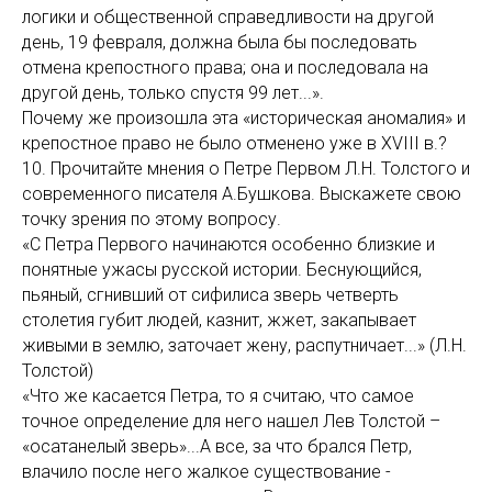
логики и общественной справедливости на другой
день, 19 февраля, должна была бы последовать
отмена крепостного права; она и последовала на
другой день, только спустя 99 лет...».
Почему же произошла эта «историческая аномалия» и
крепостное право не было отменено уже в XVIII в.?
10. Прочитайте мнения о Петре Первом Л.Н. Толстого и
современного писателя А.Бушкова. Выскажете свою
точку зрения по этому вопросу.
«С Петра Первого начинаются особенно близкие и
понятные ужасы русской истории. Беснующийся,
пьяный, сгнивший от сифилиса зверь четверть
столетия губит людей, казнит, жжет, закапывает
живыми в землю, заточает жену, распутничает...» (Л.Н.
Толстой)
«Что же касается Петра, то я считаю, что самое
точное определение для него нашел Лев Толстой –
«осатанелый зверь»...А все, за что брался Петр,
влачило после него жалкое существование -