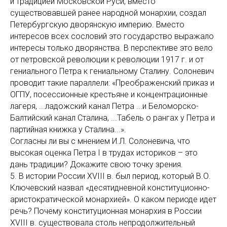
и традицией Московской Руси, вместо
существовавшей ранее народной монархии, создал
Петербургскую дворянскую империю. Вместо
интересов всех сословий это государство выражало
интересы только дворянства. В перспективе это вело
от петровской революции к революции 1917 г. и от
гениального Петра к гениальному Сталину. Солоневич
проводит такие параллели: «Преображенский приказ и
ОГПУ, посессионные крестьяне и концентрационные
лагеря, ...ладожский канал Петра ...и Беломорско-
Балтийский канал Сталина, ...Табель о рангах у Петра и
партийная книжка у Сталина...».
Согласны ли вы с мнением И.Л. Солоневича, что
высокая оценка Петра I в трудах историков – это
дань традиции? Докажите свою точку зрения.
5. В истории России XVIII в. был период, который В.О.
Ключевский назвал «десятидневной конституционно-
аристократической монархией». О каком периоде идет
речь? Почему конституционная монархия в России
XVIII в. существовала столь непродолжительный